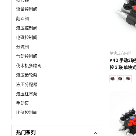
流量控制阀
翻斗阀
液压控制阀
电磁控制阀
分流阀
单块式方向阀
气动控制阀
P40 手动3
伐木机多路阀
控 3 联 单块
液压齿轮泵
液压分配器
液压柱塞泵
手动泵
比例控制阀
清扫车阀门
支腿控制阀
热门系列