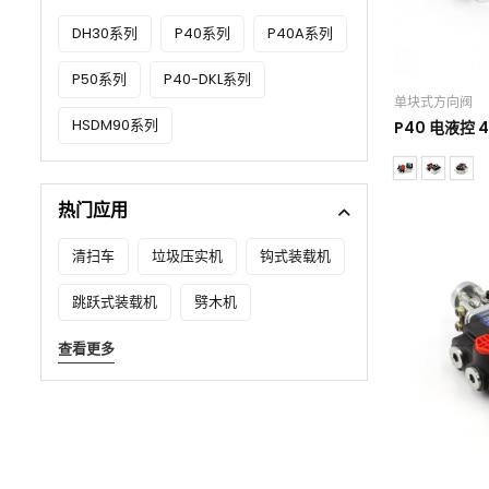
液压手柄
DH30系列
P40系列
P40A系列
液压马达
P50系列
P40-DKL系列
转向控制单元
单块式方向阀
HSDM90系列
P40 电液控 
热门应用
清扫车
垃圾压实机
钩式装载机
跳跃式装载机
劈木机
查看更多