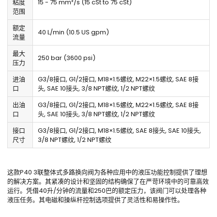
粘度
15 - 75 mm²/s (15 cSt to 75 cSt)
范围
额定
40 L/min (10.5 US gpm)
流量
最大
250 bar (3600 psi)
压力
进油
G3/8接口, G1/2接口, M18×1.5螺纹, M22×1.5螺纹, SAE 8接
口
头, SAE 10接头, 3/8 NPT螺纹, 1/2 NPT螺纹
出油
G3/8接口, G1/2接口, M18×1.5螺纹, M22×1.5螺纹, SAE 8接
口
头, SAE 10接头, 3/8 NPT螺纹, 1/2 NPT螺纹
接口
G3/8接口, G1/2接口, M18×1.5螺纹, SAE 8接头, SAE 10接头,
尺寸
3/8 NPT螺纹, 1/2 NPT螺纹
这款P40 3联整体式多路换向阀为各种应用中的液压功能控制提供了理想
的解决方案。其紧凑的设计和坚固的结构确保了在严苛环境中的可靠高效
运行。凭借40升/分钟的流量和250巴的额定压力，该阀门可以处理各种
液压任务。其电磁和操纵杆控制选项提供了灵活性和易操作性。