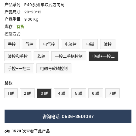
产品系列:
P40系列 单块式方向阀
产品尺寸:
28*20*12
产品重量:
9.00 Kg
库存:
有货
控制方式:
手控
气控
电气控
电液控
电磁
液控
液控和手控
软轴
一控二手柄控制
电磁+一控二
手控+一控二
电磁与软轴控制
路数:
1 联
2 联
3 联
4 联
5 联
6 联
7 联
咨询电话: 0536-3501067
1573
次查看了此产品