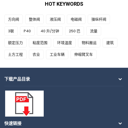
HOT KEYWORDS
方向阀
整体阀
液压阀
电磁阀
操纵杆阀
3联
P40
40 升/分钟
250 巴
流量
额定压力
粘度范围
环境温度
物料搬运
建筑
土方工程
农业
工业车辆
伸缩臂叉车
下载产品目录
快速链接