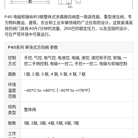
P40 电磁和操纵杆3联整体式多路换向阀是一款高性能、重型液压阀，专
为物料搬运、建筑、农业和工业车辆领域的广泛应用而设计。这款紧凑高
效的阀门具有40升/分钟的流量、250巴的额定压力，以及坚固的设计，
可在严苛环境中可靠运行。
P40系列 单块式方向阀 参数
控制
手控, 气控, 电气控, 电液控, 电磁, 液控, 液控和手控, 软轴, 一
方式
控二手柄控制, 电磁+一控二, 手控+一控二, 电磁与软轴控制
路数
1 联, 2 联, 3 联, 4 联, 5 联, 6 联, 7 联
环境
温度
-40°C to +80°C (-40°F to +176°F)
范围
结构
整体阀
类型
联数
1联, 2联, 3联, 4联, 5联, 6联, 7联
工作