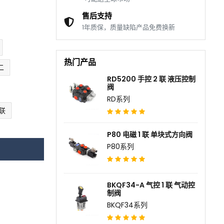
售后支持
1年质保，质量缺陷产品免费换新
热门产品
二
RD5200 手控 2 联 液压控制
阀
RD系列
 联
P80 电磁 1 联 单块式方向阀
P80系列
BKQF34-A 气控 1 联 气动控
制阀
BKQF34系列