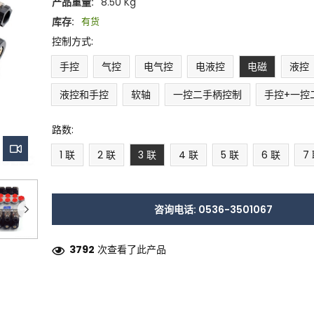
产品重量:
8.50 Kg
库存:
有货
控制方式:
手控
气控
电气控
电液控
电磁
液控
液控和手控
软轴
一控二手柄控制
手控+一控
路数:
1 联
2 联
3 联
4 联
5 联
6 联
7
咨询电话: 0536-3501067
3792
次查看了此产品