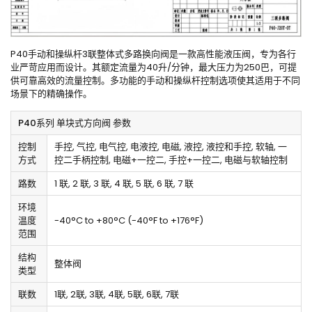
P40手动和操纵杆3联整体式多路换向阀是一款高性能液压阀，专为各行
业严苛应用而设计。其额定流量为40升/分钟，最大压力为250巴，可提
供可靠高效的流量控制。多功能的手动和操纵杆控制选项使其适用于不同
场景下的精确操作。
P40系列 单块式方向阀 参数
控制
手控, 气控, 电气控, 电液控, 电磁, 液控, 液控和手控, 软轴, 一
方式
控二手柄控制, 电磁+一控二, 手控+一控二, 电磁与软轴控制
路数
1 联, 2 联, 3 联, 4 联, 5 联, 6 联, 7 联
环境
温度
-40°C to +80°C (-40°F to +176°F)
范围
结构
整体阀
类型
联数
1联, 2联, 3联, 4联, 5联, 6联, 7联