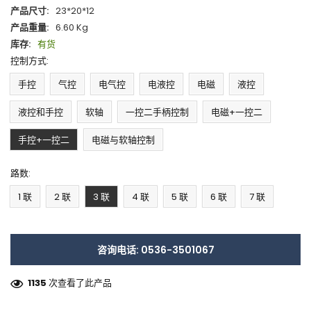
产品尺寸:
23*20*12
产品重量:
6.60 Kg
库存:
有货
控制方式:
手控
气控
电气控
电液控
电磁
液控
液控和手控
软轴
一控二手柄控制
电磁+一控二
手控+一控二
电磁与软轴控制
路数:
1 联
2 联
3 联
4 联
5 联
6 联
7 联
咨询电话: 0536-3501067
1135
次查看了此产品