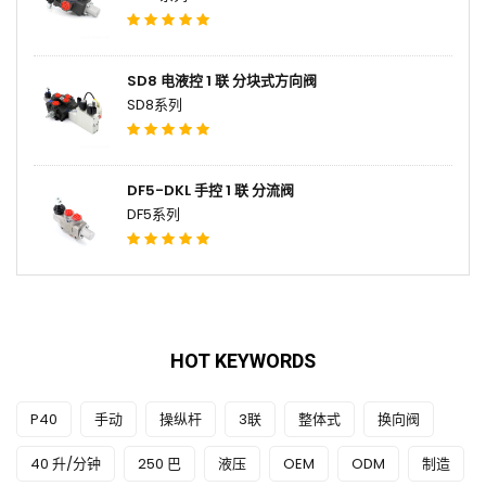
SD8 电液控 1 联 分块式方向阀
SD8系列
DF5-DKL 手控 1 联 分流阀
DF5系列
HOT KEYWORDS
P40
手动
操纵杆
3联
整体式
换向阀
40 升/分钟
250 巴
液压
OEM
ODM
制造