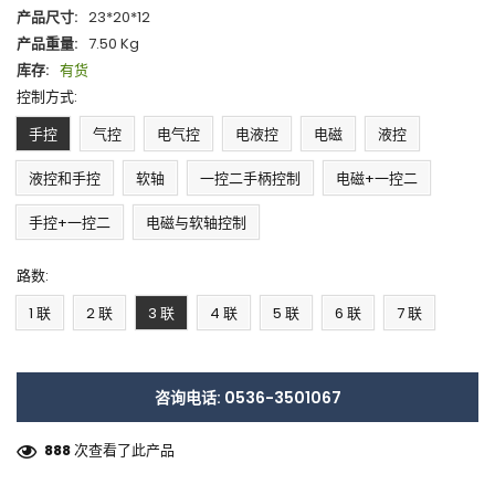
产品尺寸:
23*20*12
产品重量:
7.50 Kg
库存:
有货
控制方式:
手控
气控
电气控
电液控
电磁
液控
液控和手控
软轴
一控二手柄控制
电磁+一控二
手控+一控二
电磁与软轴控制
路数:
1 联
2 联
3 联
4 联
5 联
6 联
7 联
咨询电话: 0536-3501067
888
次查看了此产品