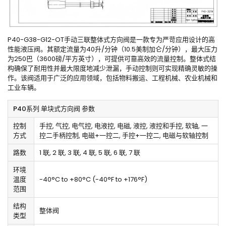
P40-G38-G12-OT手动三联整体式方向阀是一款专为严苛应用设计的高
性能液压阀。其额定流量为40升/分钟（10.5美制加仑/分钟），最大压力
为250巴（3600磅/平方英寸），可提供可靠高效的流量控制。整体式结
构确保了耐用性并最大限度地减少泄漏，手动控制则可实现精确灵敏的操
作。该阀适用于广泛的应用领域，包括物料搬运、工程机械、农业机械和
工业车辆。
P40系列 单块式方向阀 参数
控制
手控, 气控, 电气控, 电液控, 电磁, 液控, 液控和手控, 软轴, 一
方式
控二手柄控制, 电磁+一控二, 手控+一控二, 电磁与软轴控制
路数
1 联, 2 联, 3 联, 4 联, 5 联, 6 联, 7 联
环境
温度
-40°C to +80°C (-40°F to +176°F)
范围
结构
整体阀
类型