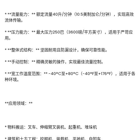
* **流量能力：** 额定流量40升/分钟（10.5美制加仑/分钟），实现高效
流体传输。
* **压力能力：** 最大压力250巴（3600磅/平方英寸），适用于严苛应
用。
* **整体式结构：** 坚固耐用且防漏设计，确保可靠性能。
* **手动控制：** 精确灵敏的操作，实现最佳流量控制。
* **宽工作温度范围：** -40°C至+80°C（-40°F至+176°F），适用于各
种环境。
**应用领域：**
* 物料搬运：叉车、伸缩臂叉装机、起重机、堆垛机
* 建筑和土方工程：挖掘机、装载机、平地机、自卸车