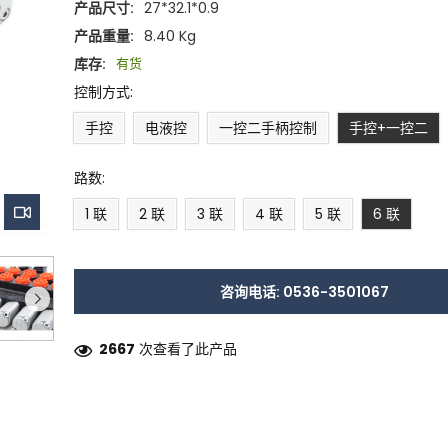
产品尺寸:
27*32.1*0.9
产品重量:
8.40 Kg
库存:
有货
控制方式:
手控
电液控
一控二手柄控制
手控+一控二
路数:
1 联
2 联
3 联
4 联
5 联
6 联
咨询电话: 0536-3501067
2667
次查看了此产品